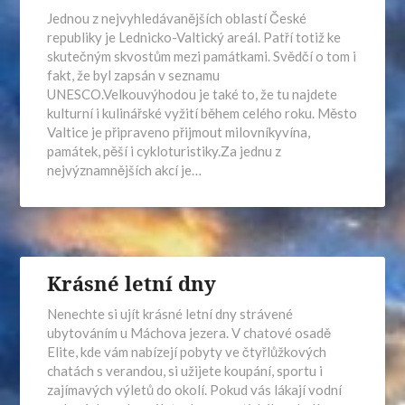
Jednou z nejvyhledávanějších oblastí České
republiky je Lednicko-Valtický areál. Patří totiž ke
skutečným skvostům mezi památkami. Svědčí o tom i
fakt, že byl zapsán v seznamu
UNESCO.Velkouvýhodou je také to, že tu najdete
kulturní i kulinářské vyžití během celého roku. Město
Valtice je připraveno přijmout milovníkyvína,
památek, pěší i cykloturistiky.Za jednu z
nejvýznamnějších akcí je…
Krásné letní dny
Nenechte si ujít krásné letní dny strávené
ubytováním u Máchova jezera. V chatové osadě
Elite, kde vám nabízejí pobyty ve čtyřlůžkových
chatách s verandou, si užijete koupání, sportu i
zajímavých výletů do okolí. Pokud vás lákají vodní