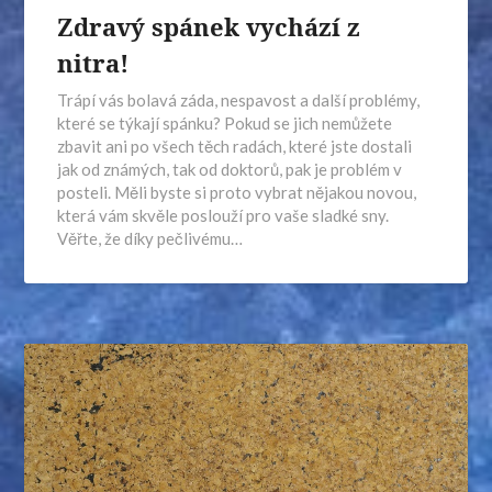
Zdravý spánek vychází z
nitra!
Trápí vás bolavá záda, nespavost a další problémy,
které se týkají spánku? Pokud se jich nemůžete
zbavit ani po všech těch radách, které jste dostali
jak od známých, tak od doktorů, pak je problém v
posteli. Měli byste si proto vybrat nějakou novou,
která vám skvěle poslouží pro vaše sladké sny.
Věřte, že díky pečlivému…