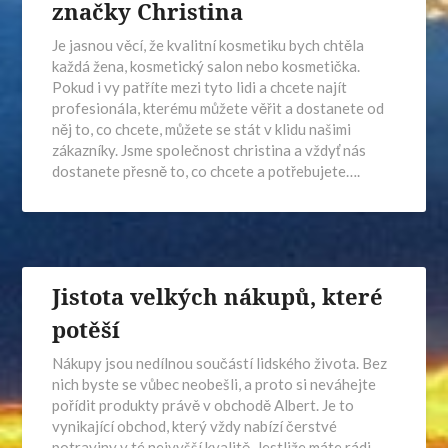
značky Christina
Je jasnou věcí, že kvalitní kosmetiku bych chtěla
každá žena, kosmetický salon nebo kosmetička.
Pokud i vy patříte mezi tyto lidi a chcete najít
profesionála, kterému můžete věřit a dostanete od
něj to, co chcete, můžete se stát v klidu našimi
zákazníky. Jsme společnost christina a vždyť nás
dostanete přesně to, co chcete a potřebujete….
Jistota velkých nákupů, které
potěší
Nákupy jsou nedílnou součástí lidského života. Bez
nich byste se vůbec neobešli, a proto si neváhejte
pořídit produkty právě v obchodě Albert. Je to
vynikající obchod, který vždy nabízí čerstvé
potraviny v té nejvyšší kvalitě. Jestliže máte rádi