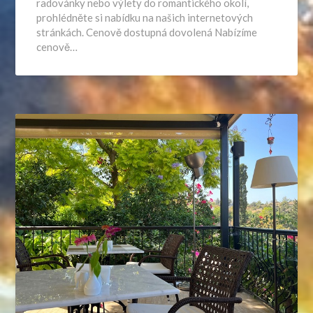
radovánky nebo výlety do romantického okolí,
prohlédněte si nabídku na našich internetových
stránkách. Cenově dostupná dovolená Nabízíme
cenově…