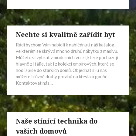
Nechte si kvalitně zařídit byt
Rádi bychom Vám nabídli k nahlédnutí náš katalog,
ve kterém se skrývá mnoho druhů nábytku z masivu.
Můžete si vybrat z moderních verzí, které pocházejí
hlavně z Itálie, tak i z kolekcí empírových, které se
hodí spíše do starších domů. Objednat si u nás
můžete i různé druhy potahů na křesla a gauče.
Kontaktovat nás…
Naše stínící technika do
vašich domovů