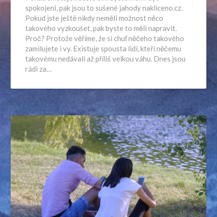
spokojeni, pak jsou to sušené jahody nakliceno.cz.
Pokud jste ještě nikdy neměli možnost něco
takového vyzkoušet, pak byste to měli napravit.
Proč? Protože věříme, že si chuť něčeho takového
zamilujete i vy. Existuje spousta lidí, kteří něčemu
takovému nedávali až příliš velkou váhu. Dnes jsou
rádi za…