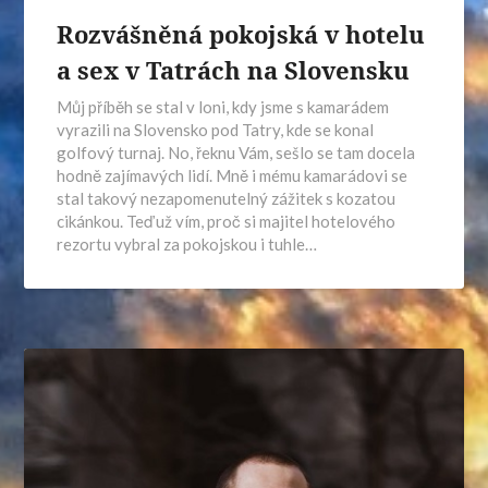
Rozvášněná pokojská v hotelu
a sex v Tatrách na Slovensku
Můj příběh se stal v loni, kdy jsme s kamarádem
vyrazili na Slovensko pod Tatry, kde se konal
golfový turnaj. No, řeknu Vám, sešlo se tam docela
hodně zajímavých lidí. Mně i mému kamarádovi se
stal takový nezapomenutelný zážitek s kozatou
cikánkou. Teď už vím, proč si majitel hotelového
rezortu vybral za pokojskou i tuhle…