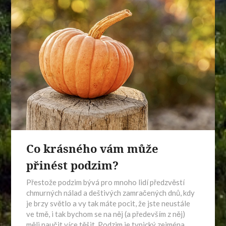
Co krásného vám může
přinést podzim?
Přestože podzim bývá pro mnoho lidí předzvěstí
chmurných nálad a deštivých zamračených dnů, kdy
je brzy světlo a vy tak máte pocit, že jste neustále
ve tmě, i tak bychom se na něj (a především z něj)
měli naučit více těšit. Podzim je typický zejména