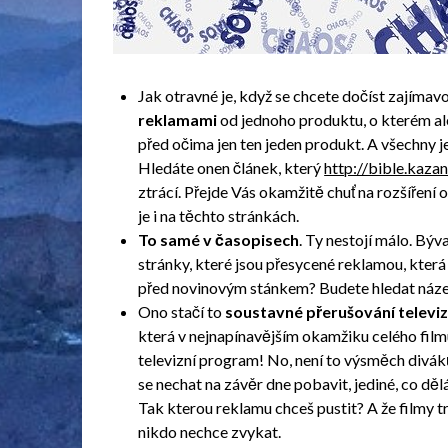
Jak otravné je, když se chcete dočíst zajímav
reklamami
od jednoho produktu, o kterém al
před očima jen ten jeden produkt. A všechny j
Hledáte onen článek, který
http://bible.k
ztrácí. Přejde Vás okamžitě chuť na rozšíření
je i na těchto stránkách.
To samé v časopisech
. Ty nestojí málo. Býv
stránky, které jsou přesycené reklamou, která
před novinovým stánkem? Budete hledat název 
Ono stačí to
soustavné přerušování televi
která v nejnapínavějším okamžiku celého film
televizní program! No, není to výsměch divák
se nechat na závěr dne pobavit, jediné, co děl
Tak kterou reklamu chceš pustit? A že filmy trva
nikdo nechce zvykat.