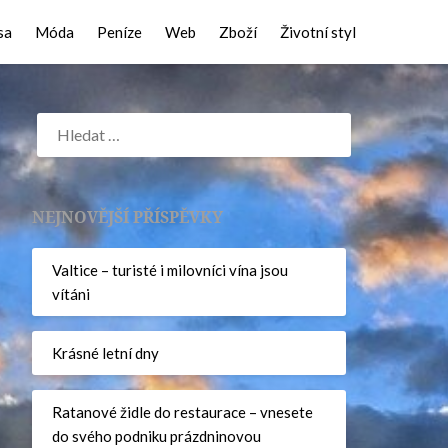
sa
Móda
Peníze
Web
Zboží
Životní styl
NEJNOVĚJŠÍ PŘÍSPĚVKY
Valtice – turisté i milovníci vína jsou
vítáni
Krásné letní dny
Ratanové židle do restaurace – vnesete
do svého podniku prázdninovou