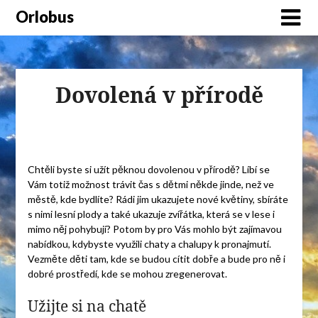
Orlobus
Dovolená v přírodě
Chtěli byste si užít pěknou dovolenou v přírodě? Líbí se
Vám totiž možnost trávit čas s dětmi někde jinde, než ve
městě, kde bydlíte? Rádi jim ukazujete nové květiny, sbíráte
s nimi lesní plody a také ukazuje zvířátka, která se v lese i
mimo něj pohybují? Potom by pro Vás mohlo být zajímavou
nabídkou, kdybyste využili
chaty a chalupy k pronajmutí
.
Vezměte děti tam, kde se budou cítit dobře a bude pro ně i
dobré prostředí, kde se mohou zregenerovat.
Užijte si na chatě