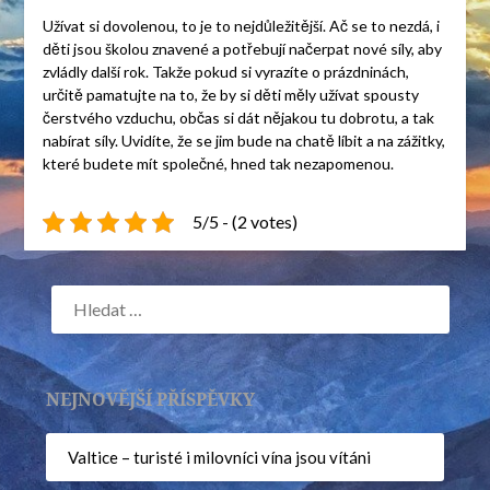
Užívat si dovolenou, to je to nejdůležitější. Ač se to nezdá, i
děti jsou školou znavené a potřebují načerpat nové síly, aby
zvládly další rok. Takže pokud si vyrazíte o prázdninách,
určitě pamatujte na to, že by si děti měly užívat spousty
čerstvého vzduchu, občas si dát nějakou tu dobrotu, a tak
nabírat síly. Uvidíte, že se jim bude na chatě líbit a na zážitky,
které budete mít společné, hned tak nezapomenou.
5/5 - (2 votes)
NEJNOVĚJŠÍ PŘÍSPĚVKY
Valtice – turisté i milovníci vína jsou vítáni