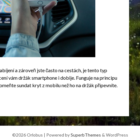
abíjení a zároveň jste často na cestách, je tento typ
ní vám držák smartphone i dobije. Funguje na principu
eňte sundat kryt z mobilu než ho na držák připevníte.
©2026 Orlobus
| Powered by
SuperbThemes
& WordPress