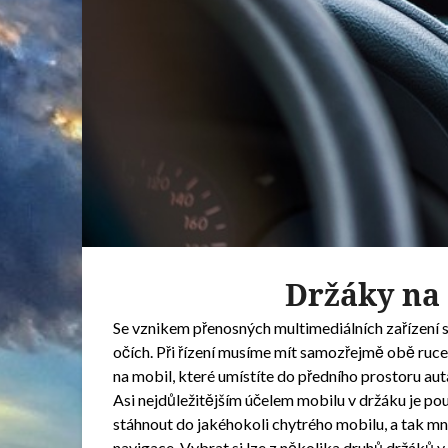
Držáky na 
Se vznikem přenosných multimediálních zařízení s
očích. Při řízení musíme mít samozřejmě obě ruce
na mobil, které umístíte do předního prostoru auta
Asi nejdůležitějším účelem mobilu v držáku je po
stáhnout do jakéhokoli chytrého mobilu, a tak 
navigace. Vybrat si lze z několika druhů držáků v