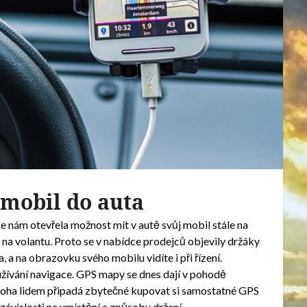
mobil do auta
e nám otevřela možnost mít v autě svůj mobil stále na
 na volantu. Proto se v nabídce prodejců objevily držáky
, a na obrazovku svého mobilu vidíte i při řízení.
užívání navigace. GPS mapy se dnes dají v pohodě
mnoha lidem připadá zbytečné kupovat si samostatné GPS
 závislosti na umístění a způsobu držení.