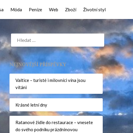
sa
Móda
Peníze
Web
Zboží
Životní styl
NEJNOVĚJŠÍ PŘÍSPĚVKY
Valtice – turisté i milovníci vína jsou
vítáni
Krásné letní dny
Ratanové židle do restaurace – vnesete
do svého podniku prázdninovou