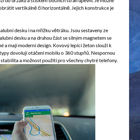
ží do držáku a stiskem bočních stran upevní. Je možné
brátit vertikálně či horizontálně. Jejich konstrukce je
alubní desku i na mřížku větráku. Jsou sestaveny ze
i palubní desku a na druhou část se silným magnetem se
 a mají moderní design. Kovový lepící žeton slouží k
typy dovolují otáčení mobilu o 360 stupňů. Nespornou
stabilita a možnost použití pro všechny chytré telefony.