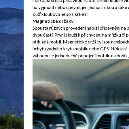
sklo pákou nad přísavkou. Mobil se jednoduše vlo
ho vyjmout nebo upevnit jen jednou rukou a také o
buď kloubová nebo s krkem.
Magnetické držáky
Spousta různých provedení nabízí připevnění na p
dvou částí. První slouží k přichycení na mřížku č
přikládá mobil. Magnetické držáky jsou nenápadné
úchytu zadního krytu mobilu nebo GPS. Některé 
výhodou je jednoduché připojení mobilu na držák, 