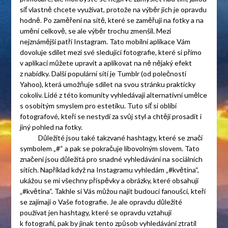
síť vlastně chcete využívat, protože na výběr jich je opravdu
hodně. Po zaměření na sítě, které se zaměřují na fotky a na
umění celkově, se ale výběr trochu zmenšil. Mezi
nejznámější patří Instagram. Tato mobilní aplikace Vám
dovoluje sdílet mezi své sledující fotografie, které si přímo
v aplikaci můžete upravit a aplikovat na ně nějaký efekt
z nabídky. Další populární sítí je Tumblr (od polečnosti
Yahoo), která umožňuje sdílet na svou stránku prakticky
cokoliv. Lidé z této komunity vyhledávají alternativní umělce
s osobitým smyslem pro estetiku. Tuto síť si oblíbí
fotografové, kteří se nestydí za svůj styl a chtějí prosadit i
jiný pohled na fotky.
Důležité jsou také takzvané hashtagy, které se značí
symbolem „#“ a pak se pokračuje libovolným slovem. Tato
značení jsou důležitá pro snadné vyhledávání na sociálních
sítích. Například když na Instagramu vyhledám „#květina“,
ukážou se mi všechny příspěvky a obrázky, které obsahují
„#květina“. Takhle si Vás můžou najít budoucí fanoušci, kteří
se zajímají o Vaše fotografie. Je ale opravdu důležité
používat jen hashtagy, které se opravdu vztahují
k fotografii, pak by jinak tento způsob vyhledávání ztratil