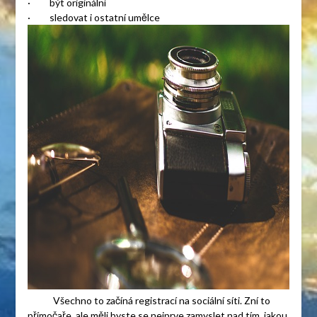
· být originální
· sledovat i ostatní umělce
Všechno to začíná registrací na sociální síti. Zní to
přímočaře, ale měli byste se nejprve zamyslet nad tím, jakou