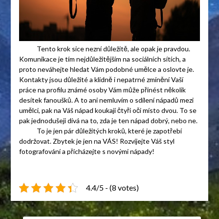
Tento krok sice nezní důležitě, ale opak je pravdou.
Komunikace je tím nejdůležitějším na sociálních sítích, a
proto neváhejte hledat Vám podobné umělce a oslovte je.
Kontakty jsou důležité a klidně i nepatrné zmínění Vaší
práce na profilu známé osoby Vám může přinést několik
desítek fanoušků. A to ani nemluvím o sdílení nápadů mezi
umělci, pak na Váš nápad koukají čtyři oči místo dvou. To se
pak jednodušeji dívá na to, zda je ten nápad dobrý, nebo ne.
To je jen pár důležitých kroků, které je zapotřebí
dodržovat. Zbytek je jen na VÁS! Rozvíjejte Váš styl
fotografování a přicházejte s novými nápady!
4.4/5 - (8 votes)