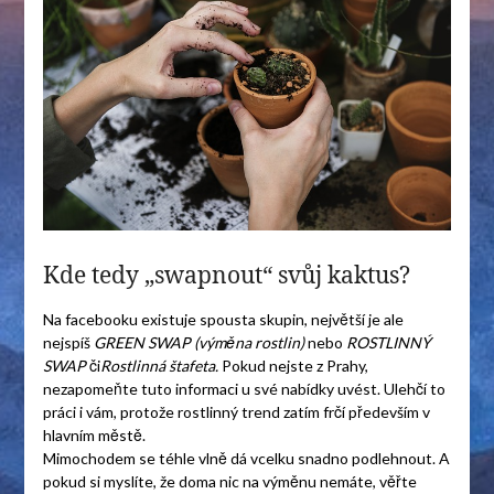
Kde tedy „swapnout“ svůj kaktus?
Na facebooku existuje spousta skupin, největší je ale
nejspíš
GREEN SWAP (výměna rostlin)
nebo
ROSTLINNÝ
SWAP
či
Rostlinná štafeta.
Pokud nejste z Prahy,
nezapomeňte tuto informaci u své nabídky uvést. Ulehčí to
práci i vám, protože rostlinný trend zatím frčí především v
hlavním městě.
Mimochodem se téhle vlně dá vcelku snadno podlehnout. A
pokud si myslíte, že doma nic na výměnu nemáte, věřte