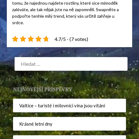
tomu, že najednou najdete rostliny, které sice mimoděk
zaléváte, ale tak nějak jste na ně zapomněli. Swapněte a
podpořte tenhle milý trend, který vás určitě zahřeje u
srdce.
4.7/5 - (7 votes)
NEJNOVĚJŠÍ PŘÍSPĚVKY
Valtice – turisté i milovníci vína jsou vítáni
Krásné letní dny