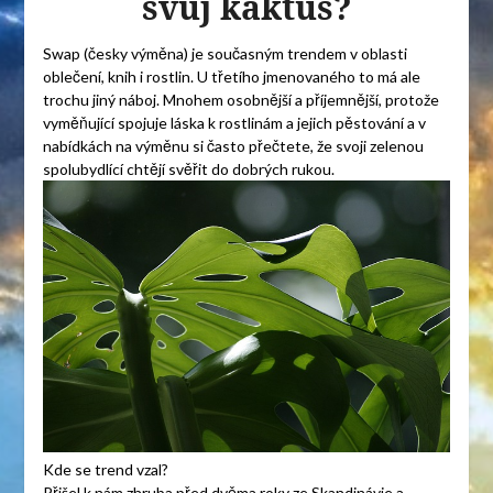
svůj kaktus?
Swap (česky výměna) je současným trendem v oblasti
oblečení, knih i rostlin. U třetího jmenovaného to má ale
trochu jiný náboj. Mnohem osobnější a příjemnější, protože
vyměňující spojuje láska k rostlinám a jejich pěstování a v
nabídkách na výměnu si často přečtete, že svoji zelenou
spolubydlící chtějí svěřit do dobrých rukou.
Kde se trend vzal?
Přišel k nám zhruba před dvěma roky ze Skandinávie a