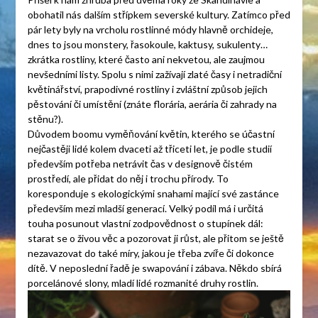
obohatil nás dalším střípkem severské kultury. Zatímco před
pár lety byly na vrcholu rostlinné módy hlavně orchideje,
dnes to jsou monstery, řasokoule, kaktusy, sukulenty…
zkrátka rostliny, které často ani nekvetou, ale zaujmou
nevšedními listy. Spolu s nimi zažívají zlaté časy i netradiční
květinářství, prapodivné rostliny i zvláštní způsob jejich
pěstování či umístění (znáte florária, aerária či zahrady na
stěnu?).
Důvodem boomu vyměňování květin, kterého se účastní
nejčastěji lidé kolem dvaceti až třiceti let, je podle studií
především potřeba netrávit čas v designově čistém
prostředí, ale přidat do něj i trochu přírody. To
koresponduje s ekologickými snahami mající své zastánce
především mezi mladší generací. Velký podíl má i určitá
touha posunout vlastní zodpovědnost o stupínek dál:
starat se o živou věc a pozorovat ji růst, ale přitom se ještě
nezavazovat do také míry, jakou je třeba zvíře či dokonce
dítě. V neposlední řadě je swapování i zábava. Někdo sbírá
porcelánové slony, mladí lidé rozmanité druhy rostlin.