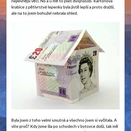
nejlevnější věci. No a u mě to platí dvojnásob. Kartonová
krabice z pětivrstvé lepenky byla jistě lepší a proto dražší,
ale na to jsem bohužel nebrala ohled.
Byla jsem z toho velmi smutná a všechno jsem si vyčítala. A
víte proč? Kdy jsme šla po schodech v bytovce dolů, tak mě