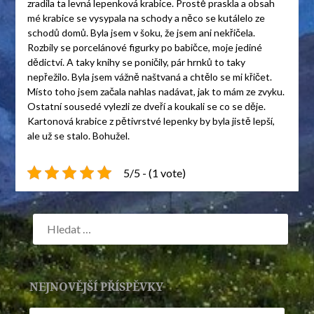
zradila ta levná lepenková krabice. Prostě praskla a obsah
mé krabice se vysypala na schody a něco se kutálelo ze
schodů domů. Byla jsem v šoku, že jsem ani nekřičela.
Rozbily se porcelánové figurky po babičce, moje jediné
dědictví. A taky knihy se poničily, pár hrnků to taky
nepřežilo. Byla jsem vážně naštvaná a chtělo se mi křičet.
Místo toho jsem začala nahlas nadávat, jak to mám ze zvyku.
Ostatní sousedé vylezli ze dveří a koukali se co se děje.
Kartonová krabice z pětivrstvé lepenky by byla jistě lepší,
ale už se stalo. Bohužel.
5/5 - (1 vote)
NEJNOVĚJŠÍ PŘÍSPĚVKY