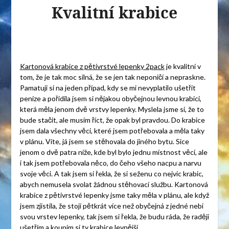
Kvalitní krabice
Kartonová krabice z pětivrstvé lepenky 2pack
je kvalitní v
tom, že je tak moc silná, že se jen tak neponičí a nepraskne.
Pamatuji si na jeden případ, kdy se mi nevyplatilo ušetřit
peníze a pořídila jsem si nějakou obyčejnou levnou krabici,
která měla jenom dvě vrstvy lepenky. Myslela jsme si, že to
bude stačit, ale musím říct, že opak byl pravdou. Do krabice
jsem dala všechny věci, které jsem potřebovala a měla taky
v plánu. Víte, já jsem se stěhovala do jiného bytu. Sice
jenom o dvě patra níže, kde byl bylo jednu místnost věcí, ale
i tak jsem potřebovala něco, do čeho všeho nacpu a narvu
svoje věci. A tak jsem si řekla, že si seženu co nejvíc krabic,
abych nemusela svolat žádnou stěhovací službu. Kartonová
krabice z pětivrstvé lepenky jsme taky měla v plánu, ale když
jsem zjistila, že stojí pětkrát více než obyčejná z jedné nebi
svou vrstev lepenky, tak jsem si řekla, že budu ráda, že raději
ušetřím a koupím si ty krabice levnější.