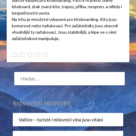
vlastní výbavu pro
kiteboarding
. Patří k ní prkno zvané
kiteboard, drak zvaný kite, trapez, přilba, neopren, a někdy i
bezpečnostní vesta.
Na trhu je množství vybavení pro kiteboarding. Kity jsou
komorové nebo nafukovací. Pro začátečníky jsou obecně
vhodnější ty nafukovací. Jsou stabilnější, a lépe se s nimi
začátečníkovi manipuluje.
NEJNOVĚJŠÍ PŘÍSPĚVKY
Valtice – turisté i milovníci vína jsou vítáni