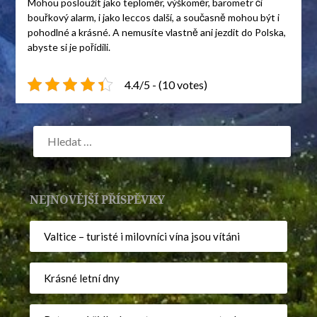
Mohou posloužit jako teploměr, výškoměr, barometr či
bouřkový alarm, i jako leccos další, a současně mohou být i
pohodlné a krásné. A nemusíte vlastně ani jezdit do Polska,
abyste si je pořídili.
4.4/5 - (10 votes)
NEJNOVĚJŠÍ PŘÍSPĚVKY
Valtice – turisté i milovníci vína jsou vítáni
Krásné letní dny