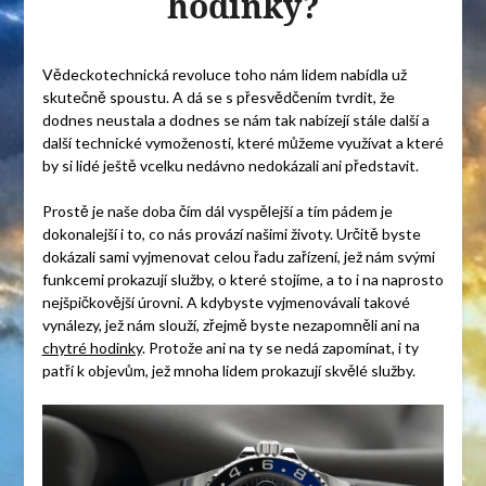
hodinky?
Vědeckotechnická revoluce toho nám lidem nabídla už
skutečně spoustu. A dá se s přesvědčením tvrdit, že
dodnes neustala a dodnes se nám tak nabízejí stále další a
další technické vymoženosti, které můžeme využívat a které
by si lidé ještě vcelku nedávno nedokázali ani představit.
Prostě je naše doba čím dál vyspělejší a tím pádem je
dokonalejší i to, co nás provází našimi životy. Určitě byste
dokázali sami vyjmenovat celou řadu zařízení, jež nám svými
funkcemi prokazují služby, o které stojíme, a to i na naprosto
nejšpičkovější úrovni. A kdybyste vyjmenovávali takové
vynálezy, jež nám slouží, zřejmě byste nezapomněli ani na
chytré hodinky
. Protože ani na ty se nedá zapomínat, i ty
patří k objevům, jež mnoha lidem prokazují skvělé služby.