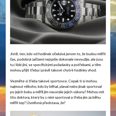
Jistě, ten, kdo od hodinek očekává jenom to, že budou měřit
čas, podobná zařízení nejspíše dokonale nevyužije, ale jsou
tu i lidé jiní, se specifickými požadavky a potřebami, a těm
mohou přijít třeba i právě takové chytré hodinky vhod.
Vezměte si třeba takové sportovce. Copak ti si mohou
najmout někoho, kdo by běhal, plaval nebo jinak sportoval
po jejich boku a měřil jim neustále jejich výkony? Mohou mít
tito doktora, který by s nimi sportoval a třeba jim za běhu
měřil tep? Úsměvná představa, že?