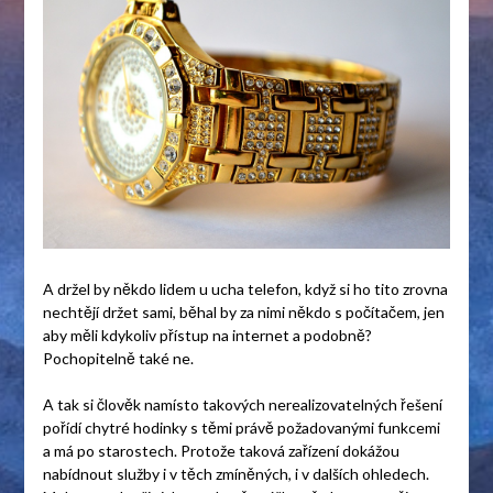
A držel by někdo lidem u ucha telefon, když si ho tito zrovna
nechtějí držet sami, běhal by za nimi někdo s počítačem, jen
aby měli kdykoliv přístup na internet a podobně?
Pochopitelně také ne.
A tak si člověk namísto takových nerealizovatelných řešení
pořídí chytré hodinky s těmi právě požadovanými funkcemi
a má po starostech. Protože taková zařízení dokážou
nabídnout služby i v těch zmíněných, i v dalších ohledech.