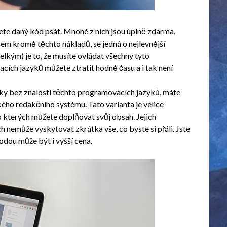
te daný kód psát. Mnohé z nich jsou úplně zdarma,
m kromě těchto nákladů, se jedná o nejlevnější
lkým) je to, že musíte ovládat všechny tyto
ích jazyků můžete ztratit hodně času a i tak není
ánky bez znalostí těchto programovacích jazyků, máte
kého redakčního systému. Tato varianta je velice
o kterých můžete doplňovat svůj obsah. Jejich
h nemůže vyskytovat zkrátka vše, co byste si přáli. Jste
odou může být i vyšší cena.