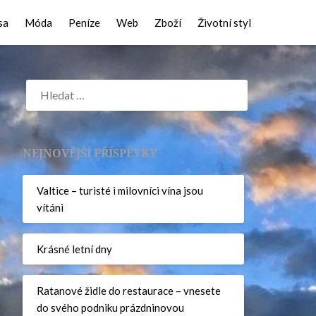
sa
Móda
Peníze
Web
Zboží
Životní styl
NEJNOVĚJŠÍ PŘÍSPĚVKY
Valtice – turisté i milovníci vína jsou
vítáni
Krásné letní dny
Ratanové židle do restaurace – vnesete
do svého podniku prázdninovou