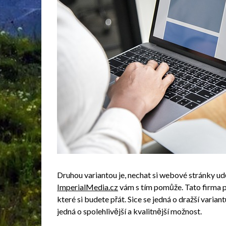
Druhou variantou je, nechat si webové stránky u
ImperialMedia.cz
vám s tím pomůže. Tato firma 
které si budete přát. Sice se jedná o dražší varian
jedná o spolehlivější a kvalitnější možnost.