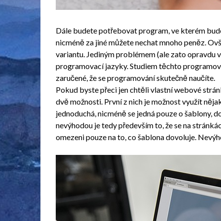
Dále budete potřebovat program, ve kterém bude
nicméně za jiné můžete nechat mnoho peněz. Ovše
variantu. Jediným problémem (ale zato opravdu ve
programovací jazyky. Studiem těchto programovac
zaručené, že se programování skutečně naučíte.
Pokud byste přeci jen chtěli vlastní webové str
dvě možnosti. První z nich je možnost využít něja
jednoduchá, nicméně se jedná pouze o šablony, d
nevýhodou je tedy především to, že se na stránkác
omezeni pouze na to, co šablona dovoluje. Nevýh