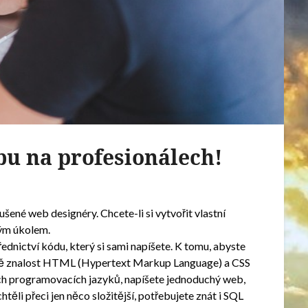
u na profesionálech!
šené web designéry. Chcete-li si vytvořit vlastní
kým úkolem.
řednictví kódu, který si sami napíšete. K tomu, abyste
álně znalost HTML (Hypertext Markup Language) a CSS
ch programovacích jazyků, napíšete jednoduchý web,
těli přeci jen něco složitější, potřebujete znát i SQL