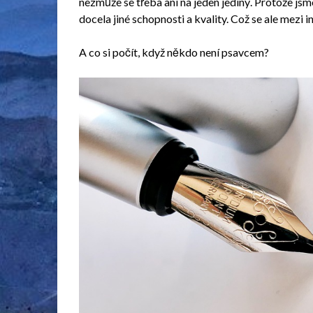
nezmůže se třeba ani na jeden jediný. Protože jsm
docela jiné schopnosti a kvality. Což se ale mezi 
A co si počít, když někdo není psavcem?