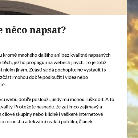
e něco napsat?
ou kromě mnohého dalšího ani bez kvalitně napsaných
y těch, jež ho propagují na webech jiných. To je totiž
 ničím jiným. Zčásti se dá pochopitelně vystačit i s
zčásti mohou dobře posloužit i videa nebo
té.
vci webu dobře poslouží, jindy mu mohou i uškodit. A to
ch kvality. Protože je nasnadě, že zatímco zajímavý a
 cílové skupiny nebo klidně i veškeré internetové
 pozornost a adekvátní reakci publika, článek