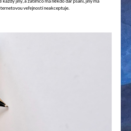
e každý jiný, a zatímco má někdo dar psaní, jiný má
internetovou veřejností neakceptuje.