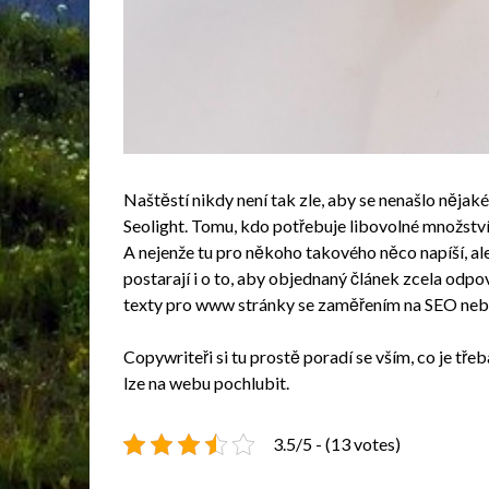
Naštěstí nikdy není tak zle, aby se nenašlo nějaké
Seolight
. Tomu, kdo potřebuje libovolné množství 
A nejenže tu pro někoho takového něco napíší, ale 
postarají i o to, aby objednaný článek zcela odpov
texty pro www stránky se zaměřením na SEO nebo
Copywriteři si tu prostě poradí se vším, co je tře
lze na webu pochlubit.
3.5/5 - (13 votes)