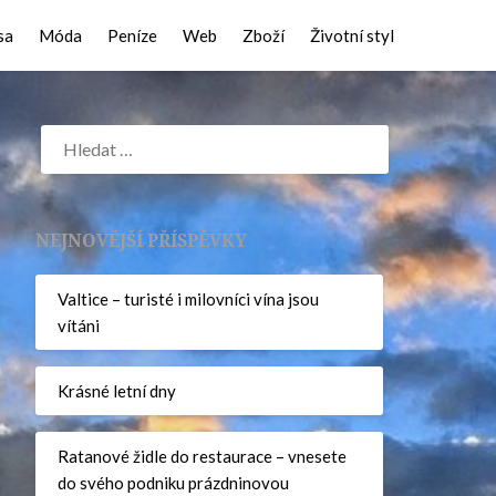
sa
Móda
Peníze
Web
Zboží
Životní styl
NEJNOVĚJŠÍ PŘÍSPĚVKY
Valtice – turisté i milovníci vína jsou
vítáni
Krásné letní dny
Ratanové židle do restaurace – vnesete
do svého podniku prázdninovou