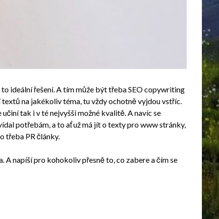
 to ideální řešení. A tím může být třeba
SEO copywriting
textů na jakékoliv téma, tu vždy ochotně vyjdou vstříc.
učiní tak i v té nejvyšší možné kvalitě. A navíc se
ídal potřebám, a to ať už má jít o texty pro www stránky,
 třeba PR články.
ba. A napíší pro kohokoliv přesně to, co zabere a čím se