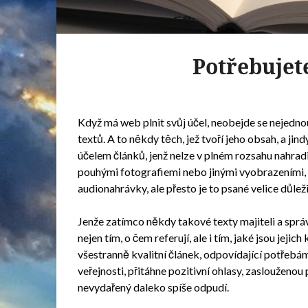
Potřebujet
Když má web plnit svůj účel, neobejde se nejedn
textů. A to někdy těch, jež tvoří jeho obsah, a jind
účelem článků, jenž nelze v plném rozsahu nahradit
pouhými fotografiemi nebo jinými vyobrazeními, 
audionahrávky, ale přesto je to psané velice důleži
Jenže zatímco někdy takové texty majiteli a sprá
nejen tím, o čem referují, ale i tím, jaké jsou jeji
všestranně kvalitní článek, odpovídající potřebám
veřejnosti, přitáhne pozitivní ohlasy, zaslouženou
nevydařený daleko spíše odpudí.