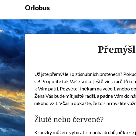
Orlobus
Přemýšl
Už jste přemýšleli o
zásnubních prstenech
? Pokud
se! Propojíte tak Vaše srdce ještě víc, a určitě t
k Vám patří. Pozvěte ji někam na večeři, anebo do
Žena Vás bude mít ještě radši, a padne Vám do nár
nikoho vzít. Včas jí dokažte, že to s ní myslíte váž
Žluté nebo červené?
Kroužky můžete vybírat z mnoha druhů, některé jsou