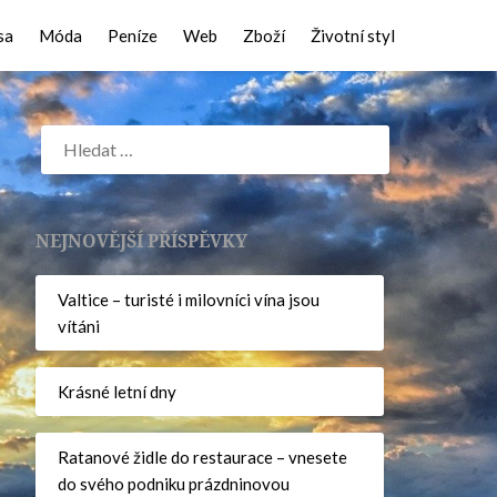
sa
Móda
Peníze
Web
Zboží
Životní styl
NEJNOVĚJŠÍ PŘÍSPĚVKY
Valtice – turisté i milovníci vína jsou
vítáni
Krásné letní dny
Ratanové židle do restaurace – vnesete
do svého podniku prázdninovou