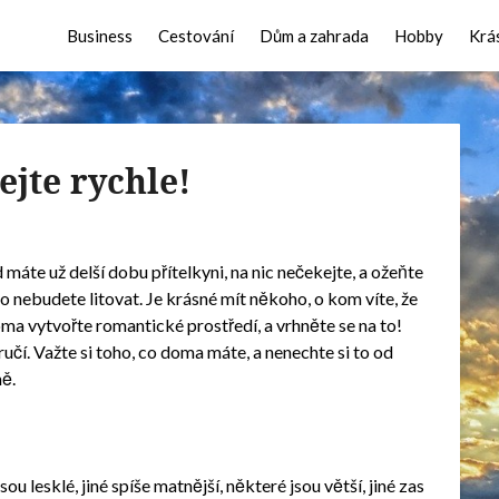
Business
Cestování
Dům a zahrada
Hobby
Krá
ejte rychle!
 máte už delší dobu přítelkyni, na nic nečekejte, a ožeňte
oho nebudete litovat. Je krásné mít někoho, o kom víte, že
ma vytvořte romantické prostředí, a vrhněte se na to!
učí. Važte si toho, co doma máte, a nenechte si to od
ně.
 lesklé, jiné spíše matnější, některé jsou větší, jiné zas