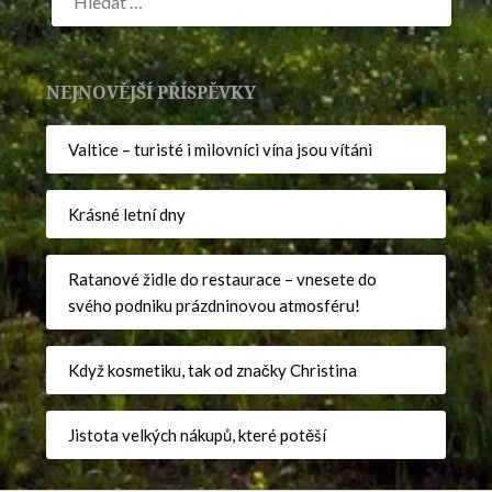
NEJNOVĚJŠÍ PŘÍSPĚVKY
Valtice – turisté i milovníci vína jsou vítáni
Krásné letní dny
Ratanové židle do restaurace – vnesete do
svého podniku prázdninovou atmosféru!
Když kosmetiku, tak od značky Christina
Jistota velkých nákupů, které potěší