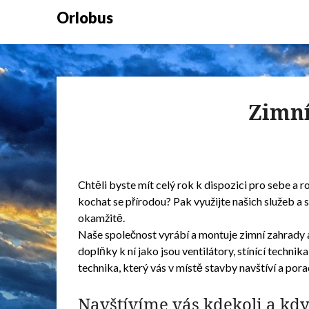
Orlobus
Zimní
Chtěli byste mít celý rok k dispozici pro sebe a r
kochat se přírodou? Pak využijte našich služeb a
okamžitě.
Naše společnost vyrábí a montuje
zimní zahrady
doplňky k ní jako jsou ventilátory, stínící techn
technika, který vás v místě stavby navštíví a po
Navštívíme vás kdekoli a kdy