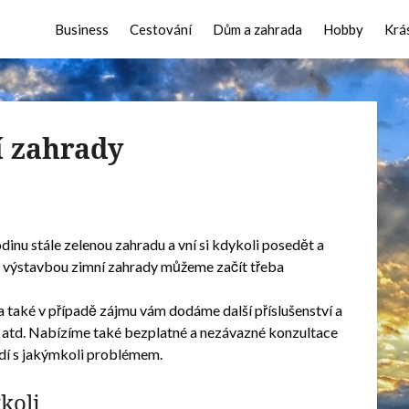
Business
Cestování
Dům a zahrada
Hobby
Krá
 zahrady
odinu stále zelenou zahradu a vní si kdykoli posedět a
 s výstavbou zimní zahrady můžeme začít třeba
a také v případě zájmu vám dodáme další příslušenství a
ika atd. Nabízíme také bezplatné a nezávazné konzultace
radí s jakýmkoli problémem.
koli