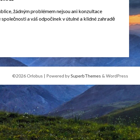
blice, žádným problémem nejsou ani konzultace
 společnosti a váš odpočinek v útulné a klidné zahradě
©2026 Orlobus
| Powered by
SuperbThemes
& WordPress