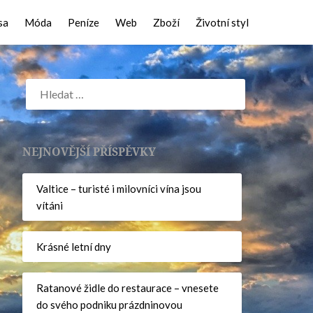
sa
Móda
Peníze
Web
Zboží
Životní styl
NEJNOVĚJŠÍ PŘÍSPĚVKY
Valtice – turisté i milovníci vína jsou
vítáni
Krásné letní dny
Ratanové židle do restaurace – vnesete
do svého podniku prázdninovou