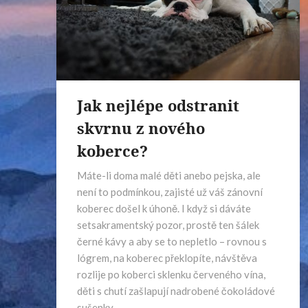
Jak nejlépe odstranit
skvrnu z nového
koberce?
Máte-li doma malé děti anebo pejska, ale
není to podmínkou, zajisté už váš zánovní
koberec došel k úhoně. I když si dáváte
setsakramentský pozor, prostě ten šálek
černé kávy a aby se to nepletlo – rovnou s
lógrem, na koberec překlopíte, návštěva
rozlije po koberci sklenku červeného vína,
děti s chutí zašlapují nadrobené čokoládové
sušenky…