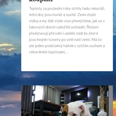
Teploty za poslední roky strhly řadu rekordů,
letní dny jsou horké a suché. Zemi chybí
vláha a my lidé stále více přemýšlíme, jak se v
takových dnech náležitě ochladit. Řešení
představují přírodní i umělé nádrže, které
jsou hojně rozsety po celé naší zemi. Má to
ale jeden podstatný háček s vyšším suchem a
rekordními teplotami…