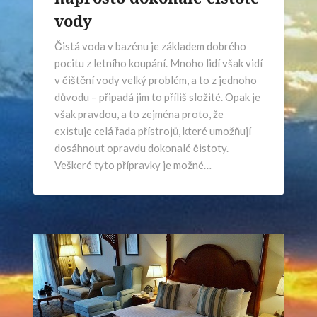
vody
Čistá voda v bazénu je základem dobrého
pocitu z letního koupání. Mnoho lidí však vidí
v čištění vody velký problém, a to z jednoho
důvodu – připadá jim to příliš složité. Opak je
však pravdou, a to zejména proto, že
existuje celá řada přístrojů, které umožňují
dosáhnout opravdu dokonalé čistoty.
Veškeré tyto přípravky je možné…