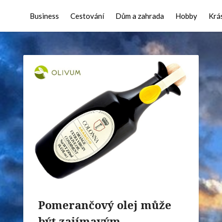
Business
Cestování
Dům a zahrada
Hobby
Krá
Pomerančový olej může
být zajímavým