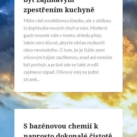
zpestřením kuchyně
Máte rádi osvědčenou klasiku, ale s oblibou
si dopřáváte nových chutí a vůní. Moderní
gastronomie vám v tomto ohledu přeje,
takže není důvod, abyste občas nezkusili
něco nevšedního. O tom, že je Itálie zemí
olivovým hájům zaslíbenou, snad ani nemůže
být pochyb, a právě zde se také zrodil
zajímavý nápad. Olivový olej na jedné
straně…
S bazénovou chemií k
naprosto dokonalé čistotě