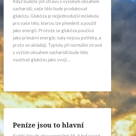
Když budete jíst stravu s vysokým obsahem
sacharidů, vaše tělo bude produkovat
glukózu. Glukóza je nejjednodušší molekula
pro vaše tělo, kterou lze přeměnit a použít
jako energii. Protože se glukóza používá
jako primární energie, tuky nejsou potřeba, a
proto se ukládají. Typicky při normální stravě
s vyšším obsahem sacharidů bude tělo
využívat glukózu jako svoji…
Peníze jsou to hlavní
Každý člověk chce normálně žít. A byť si pod