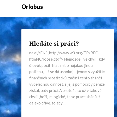
Orlobus
Hledáte si práci?
na al//EN“ „http://www.w3.org/TR/REC-
html40/loose.dtd“> Nejpozději ve chvíli, kdy
člověk pocítí hlad nebo nějakou jinou
potřebu, jež se dá uspokojit jenom s využitím
finančních prostředků, začíná tento shánět
výdělečnou činnost, s jejíž pomocí by peníze
získal, tedy práci. A protože to už v takové
chvíli ‚hoří‘, je logické, že se práce shání už
daleko dříve, to aby…