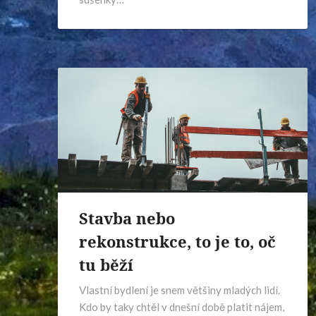
Stavba nebo
rekonstrukce, to je to, oč
tu běží
Vlastní bydlení je snem většiny mladých lidí.
Kdo by taky chtěl v dnešní době platit nájem,