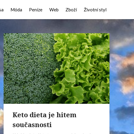
sa
Móda
Peníze
Web
Zboží
Životní styl
Keto dieta je hitem
současnosti