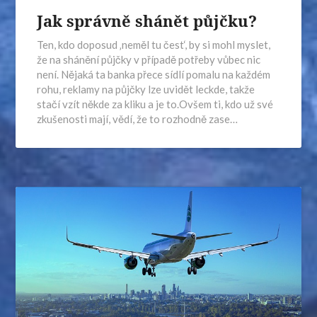
Jak správně shánět půjčku?
Ten, kdo doposud ‚neměl tu čest‘, by si mohl myslet,
že na shánění půjčky v případě potřeby vůbec nic
není. Nějaká ta banka přece sídlí pomalu na každém
rohu, reklamy na půjčky lze uvidět leckde, takže
stačí vzít někde za kliku a je to.Ovšem ti, kdo už své
zkušenosti mají, vědí, že to rozhodně zase…