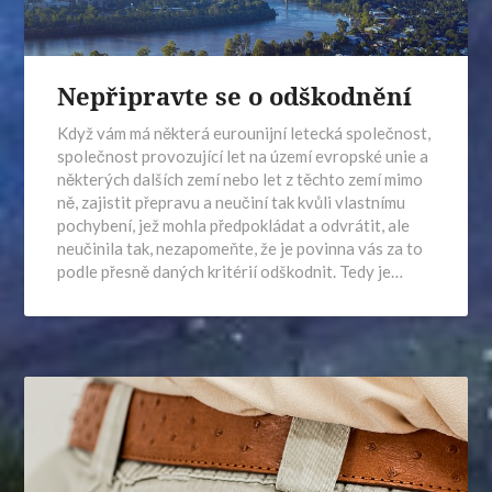
Nepřipravte se o odškodnění
Když vám má některá eurounijní letecká společnost,
společnost provozující let na území evropské unie a
některých dalších zemí nebo let z těchto zemí mimo
ně, zajistit přepravu a neučiní tak kvůli vlastnímu
pochybení, jež mohla předpokládat a odvrátit, ale
neučinila tak, nezapomeňte, že je povinna vás za to
podle přesně daných kritérií odškodnit. Tedy je…