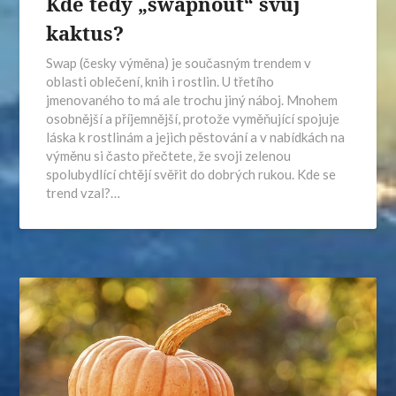
Kde tedy „swapnout“ svůj
kaktus?
Swap (česky výměna) je současným trendem v
oblasti oblečení, knih i rostlin. U třetího
jmenovaného to má ale trochu jiný náboj. Mnohem
osobnější a příjemnější, protože vyměňující spojuje
láska k rostlinám a jejich pěstování a v nabídkách na
výměnu si často přečtete, že svoji zelenou
spolubydlící chtějí svěřit do dobrých rukou. Kde se
trend vzal?…