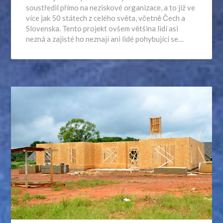
soustředil přímo na neziskové organizace, a to již ve
více jak 50 státech z celého světa, včetně Čech a
Slovenska. Tento projekt ovšem většina lidí asi
nezná a zajisté ho neznají ani lidé pohybující se…