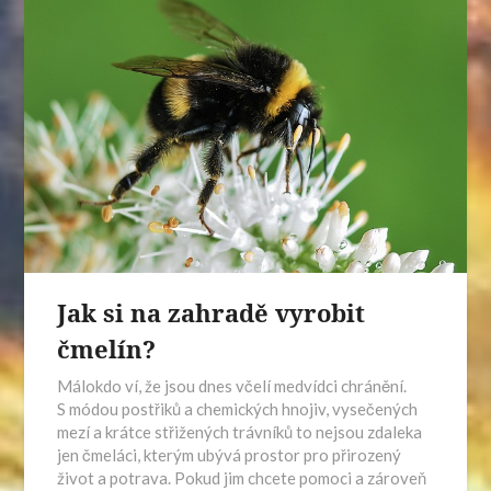
Jak si na zahradě vyrobit
čmelín?
Málokdo ví, že jsou dnes včelí medvídci chránění.
S módou postřiků a chemických hnojiv, vysečených
mezí a krátce střižených trávníků to nejsou zdaleka
jen čmeláci, kterým ubývá prostor pro přirozený
život a potrava. Pokud jim chcete pomoci a zároveň