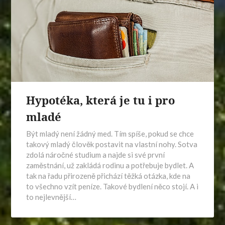
Hypotéka, která je tu i pro
mladé
Být mladý není žádný med. Tím spíše, pokud se chce
takový mladý člověk postavit na vlastní nohy. Sotva
zdolá náročné studium a najde si své první
zaměstnání, už zakládá rodinu a potřebuje bydlet. A
tak na řadu přirozeně přichází těžká otázka, kde na
to všechno vzít peníze. Takové bydlení něco stojí. A i
to nejlevnější…