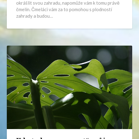
okrášlit svou zahradu, napomůže vám k tomu právě
čmelín. Čmeláci vám za to pomohou s plodností
zahrady a budou…